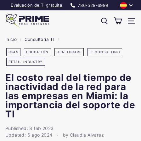
Ir
Idioma
Evaluación de TI gratuita
786-529-6999
directamente
diapositivas
P
al
pausa
r
Buscar
Nave
contenido
i
m
Inicio
/
Consultoría TI
/
e
CPAS
EDUCATION
HEALTHCARE
IT CONSULTING
T
e
RETAIL INDUSTRY
c
El costo real del tiempo de
h
B
inactividad de la red para
u
las empresas en Miami: la
s
importancia del soporte de
i
TI
n
e
Published:
8 feb 2023
s
Updated:
6 ago 2024
by Claudia Alvarez
s