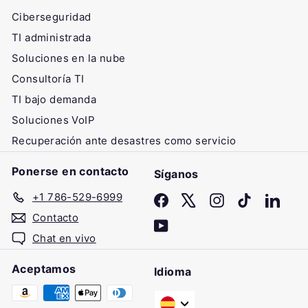
Ciberseguridad
TI administrada
Soluciones en la nube
Consultoría TI
TI bajo demanda
Soluciones VoIP
Recuperación ante desastres como servicio
Ponerse en contacto
Síganos
+1 786-529-6999
Facebook
X
Instagram
TikTok
Linke
Contacto
YouTube
Chat en vivo
Aceptamos
Idioma