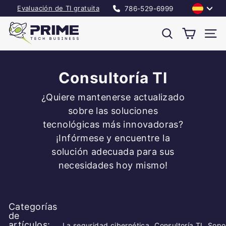
Ir
Idioma
Evaluación de TI gratuita
786-529-6999
directamente
diapositivas
P
al
pausa
r
Buscar
Nave
contenido
i
m
e
Consultoría TI
T
¿Quiere mantenerse actualizado
e
c
sobre las soluciones
h
tecnológicas más innovadoras?
B
¡Infórmese y encuentre la
u
solución adecuada para sus
s
necesidades hoy mismo!
i
n
e
Categorías
s
de
s
artículos:
La seguridad cibernética
Consultoría TI
Sopo