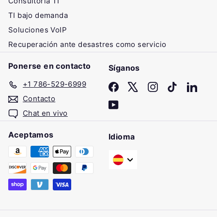
Consultoría TI
TI bajo demanda
Soluciones VoIP
Recuperación ante desastres como servicio
Ponerse en contacto
Síganos
+1 786-529-6999
Facebook
X
Instagram
TikTok
Linke
Contacto
YouTube
Chat en vivo
Aceptamos
Idioma